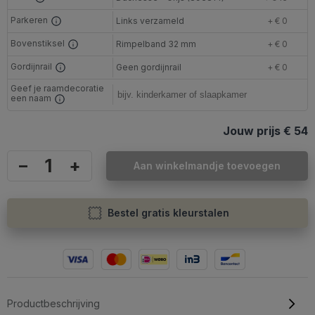
Parkeren
Links verzameld
+ € 0
Bovenstiksel
Rimpelband 32 mm
+ € 0
Gordijnrail
Geen gordijnrail
+ € 0
Geef je raamdecoratie
een naam
Jouw prijs
€ 54
–
+
Aan winkelmandje toevoegen
Bestel gratis kleurstalen
Productbeschrijving