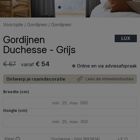
Voorzijde
/
Gordijnen
/ Gordijnen
Gordijnen
LUX
Duchesse - Grijs
€ 67
€ 54
vanaf
Online en via adviesafspraak
Ontwerp je raamdecoratie
Lees de inmeetinstructies
Breedte (cm)
Hoogte (cm)
Kleur
Duchesse - Grijs (893814)
+ € 13