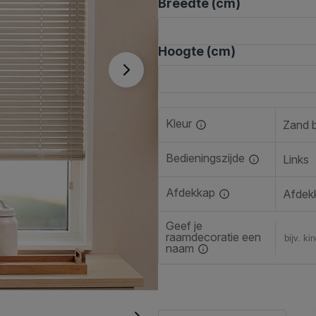
Breedte (cm)
Hoogte (cm)
Kleur
Zand 
Bedieningszijde
Links
Afdekkap
Afdekk
Geef je
raamdecoratie een
naam