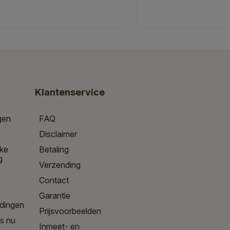
Klantenservice
gen
FAQ
Disclaimer
jke
Betaling
g
Verzending
Contact
Garantie
edingen
Prijsvoorbeelden
is nu
Inmeet- en