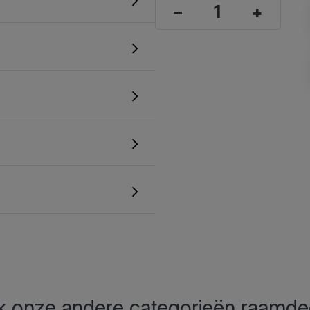
–
+
 onze andere categorieën raamde