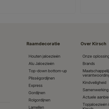
Raamdecoratie
Over Kirsch
Houten jaloezieën
Onze oplossin
Alu Jaloezieën
Brands
Top-down bottom-up
Maatschappeli
verantwoordin
Plisségordijnen
Kindveiligheid
Express
Samenwerking
Gordijnen
Actuele aanbi
Rolgordijnen
Topjaloezieën 
Lamellen
Kirsch