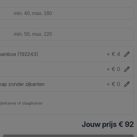
+ € 4
bamboe (192243)
+ € 0
+ € 0
ap zonder zijkanten
Jouw prijs
€ 92