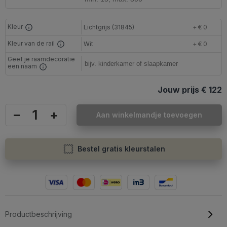
Kleur
Lichtgrijs (31845)
+ € 0
Kleur van de rail
Wit
+ € 0
Geef je raamdecoratie
een naam
Jouw prijs
€ 122
–
+
Aan winkelmandje toevoegen
Bestel gratis kleurstalen
Productbeschrijving