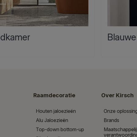
dkamer
Blauwe
Raamdecoratie
Over Kirsch
Houten jaloezieën
Onze oplossin
Alu Jaloezieën
Brands
Top-down bottom-up
Maatschappeli
verantwoordin