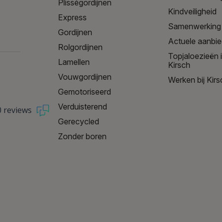
Plisségordijnen
Kindveiligheid
Express
Samenwerking
Gordijnen
Actuele aanbi
Rolgordijnen
Topjaloezieën 
Lamellen
Kirsch
Vouwgordijnen
Werken bij Kirs
Gemotoriseerd
Verduisterend
0 reviews
Gerecycled
Zonder boren