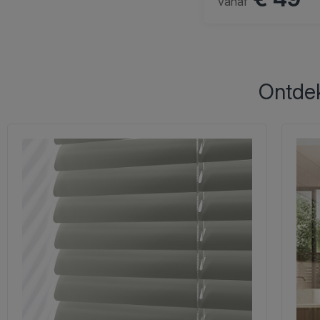
vanaf
Ontdek