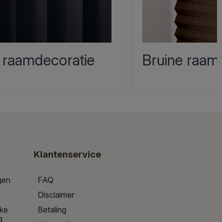
 raamdecoratie
Bruine raam
Klantenservice
gen
FAQ
Disclaimer
jke
Betaling
g