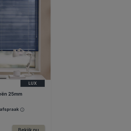
LUX
ieën 25mm
safspraak
Bekijk nu