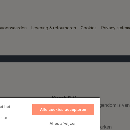
svoorwaarden
Levering & retourneren
Cookies
Privacy statem
Kirsch B.V.
Een geregistreerd handelsmerk dat voor 100% eigendom is van
et het
Alle cookies accepteren
s te
Kirsch Group A/S
Alles afwijzen
Bronzevej 8, 8940 Randers SV, Denemarken