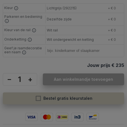
Kleur
Lichtgrijs (292215)
+ € 0
Parkeren en bediening
Dezelfde zijde
+ € 0
Kleur van de rail
Wit rail
+ € 0
Onderketting
Wit ondergewicht en ketting
+ € 0
Geef je raamdecoratie
een naam
Jouw prijs
€ 235
–
+
Aan winkelmandje toevoegen
Bestel gratis kleurstalen