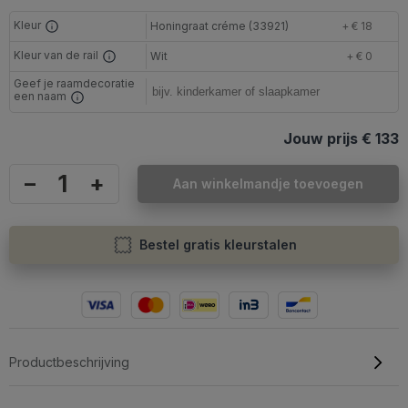
Kleur
Honingraat créme (33921)
+ € 18
Kleur van de rail
Wit
+ € 0
Geef je raamdecoratie
een naam
Jouw prijs
€ 133
–
+
Aan winkelmandje toevoegen
Bestel gratis kleurstalen
Productbeschrijving