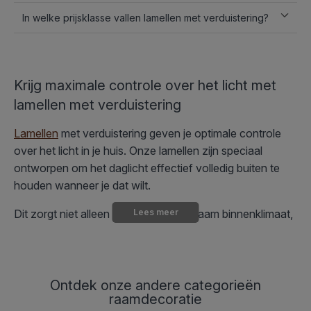
In welke prijsklasse vallen lamellen met verduistering?
Krijg maximale controle over het licht met
lamellen met verduistering
Lamellen
met verduistering geven je optimale controle
over het licht in je huis. Onze lamellen zijn speciaal
ontworpen om het daglicht effectief volledig buiten te
houden wanneer je dat wilt.
Dit zorgt niet alleen voor een aangenaam binnenklimaat,
Lees meer
maar beschermt ook je privacy tegen ongewenste
blikken. Dankzij het flexibele ontwerp kun je de
hoeveelheid binnenvallend licht gemakkelijk precies naar
wens aanpassen.
Ontdek onze andere categorieën
raamdecoratie