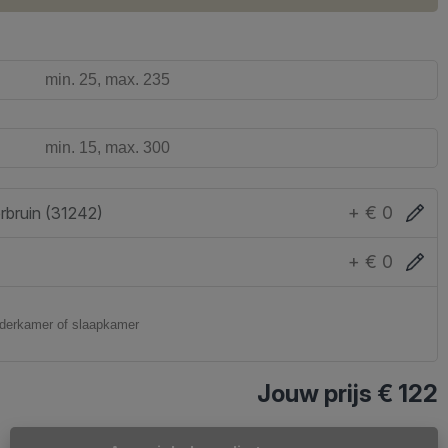
+ € 0
rbruin (31242)
+ € 0
Jouw prijs
€ 122