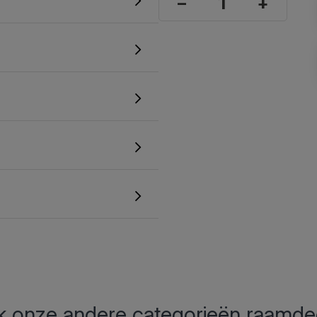
–
+
 onze andere categorieën raamde