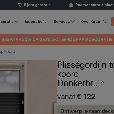
5 jaar garantie
Raamdecoratie sind
coratie
Inspiratie
Services
Over Kirsch
BESPAAR 20% OP GESELECTEERDE RAAMDECORATIE
up koord
Plisségordijn
koord
Donkerbruin
vanaf
€ 122
Ontwerp je raamdeco