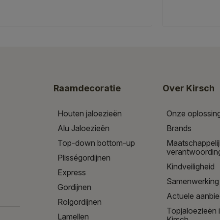
Raamdecoratie
Over Kirsch
Houten jaloezieën
Onze oplossin
Alu Jaloezieën
Brands
Top-down bottom-up
Maatschappeli
verantwoordin
Plisségordijnen
Kindveiligheid
Express
Samenwerking
Gordijnen
Actuele aanbi
Rolgordijnen
Topjaloezieën 
Lamellen
Kirsch