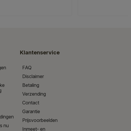
Klantenservice
gen
FAQ
Disclaimer
jke
Betaling
g
Verzending
Contact
Garantie
edingen
Prijsvoorbeelden
is nu
Inmeet- en