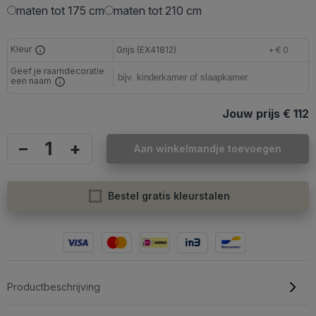
maten tot 175 cm
maten tot 210 cm
Kleur
Grijs (EX41812)
+ € 0
Geef je raamdecoratie
een naam
Jouw prijs
€ 112
–
+
Aan winkelmandje toevoegen
Bestel gratis kleurstalen
Productbeschrijving