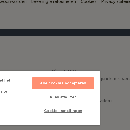
svoorwaarden
Levering & retourneren
Cookies
Privacy statem
Kirsch B.V.
Een geregistreerd handelsmerk dat voor 100% eigendom is van
et het
Alle cookies accepteren
s te
Kirsch Group A/S
Alles afwijzen
Bronzevej 8, 8940 Randers SV, Denemarken
CVR: 69974015
Cookie-instellingen