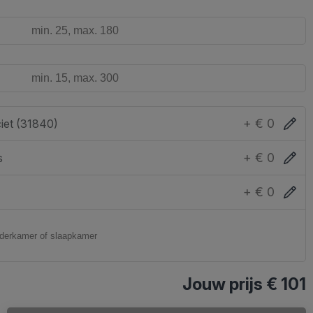
+ € 0
iet (31840)
+ € 0
s
+ € 0
Jouw prijs
€ 101