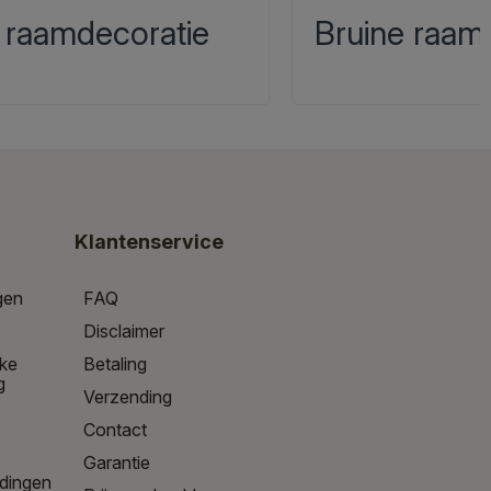
 raamdecoratie
Bruine raam
Klantenservice
gen
FAQ
Disclaimer
jke
Betaling
g
Verzending
Contact
Garantie
edingen