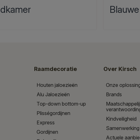
dkamer
Blauwe
Raamdecoratie
Over Kirsch
Houten jaloezieën
Onze oplossin
Alu Jaloezieën
Brands
Top-down bottom-up
Maatschappeli
verantwoordin
Plisségordijnen
Kindveiligheid
Express
Samenwerking
Gordijnen
Actuele aanbi