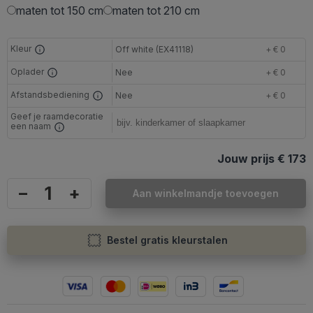
maten tot 150 cm
maten tot 210 cm
Kleur
Off white (EX41118)
+ € 0
Oplader
Nee
+ € 0
Afstandsbediening
Nee
+ € 0
Geef je raamdecoratie
een naam
Jouw prijs
€ 173
–
+
Aan winkelmandje toevoegen
Bestel gratis kleurstalen