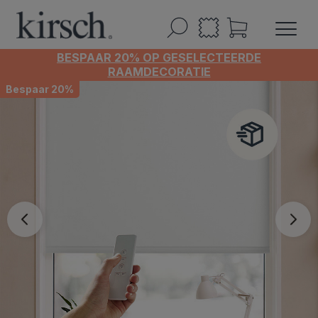
BESPAAR 20% OP GESELECTEERDE
RAAMDECORATIE
Bespaar 20%