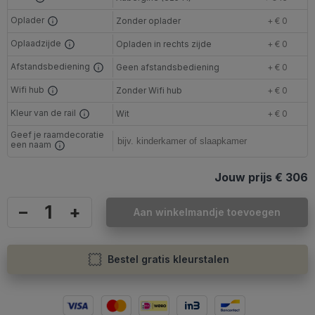
Oplader
Zonder oplader
+ € 0
Oplaadzijde
Opladen in rechts zijde
+ € 0
Afstandsbediening
Geen afstandsbediening
+ € 0
Wifi hub
Zonder Wifi hub
+ € 0
Kleur van de rail
Wit
+ € 0
Geef je raamdecoratie
een naam
Jouw prijs
€ 306
–
+
Aan winkelmandje toevoegen
Bestel gratis kleurstalen