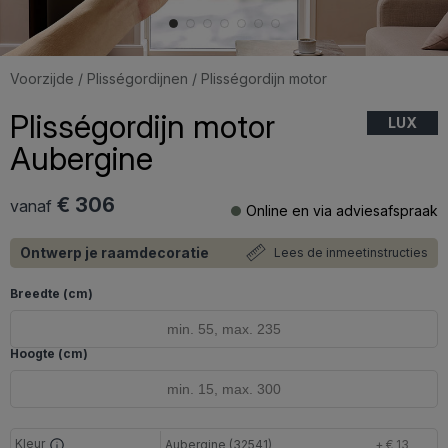
Voorzijde
/
Plisségordijnen
/ Plisségordijn motor
Plisségordijn motor
LUX
Aubergine
€ 306
vanaf
Online en via adviesafspraak
Ontwerp je raamdecoratie
Lees de inmeetinstructies
Breedte (cm)
Hoogte (cm)
Kleur
Aubergine (32541)
+ € 13