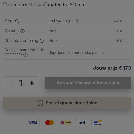
maten tot 150 cm
maten tot 210 cm
Kleur
Créme (EX41117)
+ € 0
Oplader
Nee
+ € 0
Afstandsbediening
Nee
+ € 0
Geef je raamdecoratie
een naam
Jouw prijs
€ 173
–
+
Aan winkelmandje toevoegen
Bestel gratis kleurstalen