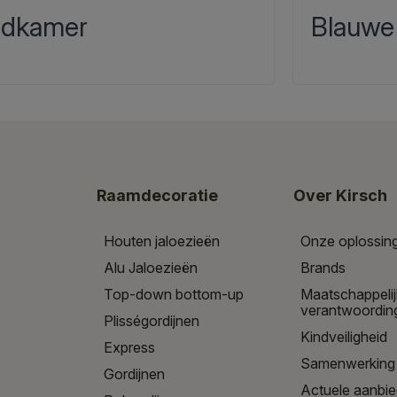
dkamer
Blauwe
Raamdecoratie
Over Kirsch
Houten jaloezieën
Onze oplossin
Alu Jaloezieën
Brands
Top-down bottom-up
Maatschappeli
verantwoordin
Plisségordijnen
Kindveiligheid
Express
Samenwerking
Gordijnen
Actuele aanbi