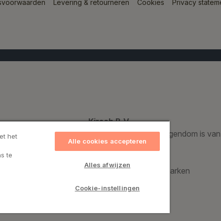
svoorwaarden
Levering & retourneren
Cookies
Privacy statem
Kirsch B.V.
Een geregistreerd handelsmerk dat voor 100% eigendom is van
et het
Alle cookies accepteren
s te
Kirsch Group A/S
Alles afwijzen
Bronzevej 8, 8940 Randers SV, Denemarken
CVR: 69974015
Cookie-instellingen