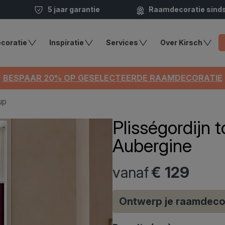
5 jaar garantie
Raamdecoratie sind
coratie
Inspiratie
Services
Over Kirsch
BESPAAR 20% OP GESELECTEERDE RAAMDECORATIE
up
Plisségordijn
Aubergine
vanaf
€ 129
Ontwerp je raamdeco