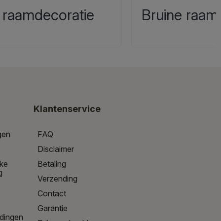
 raamdecoratie
Bruine raam
Klantenservice
gen
FAQ
Disclaimer
jke
Betaling
g
Verzending
Contact
Garantie
edingen