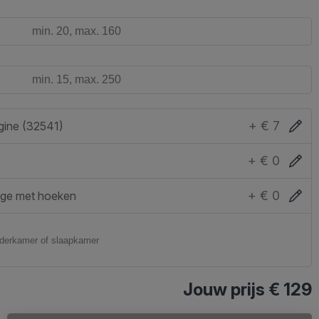
+ € 7
gine (32541)
+ € 0
+ € 0
ge met hoeken
Jouw prijs
€ 129