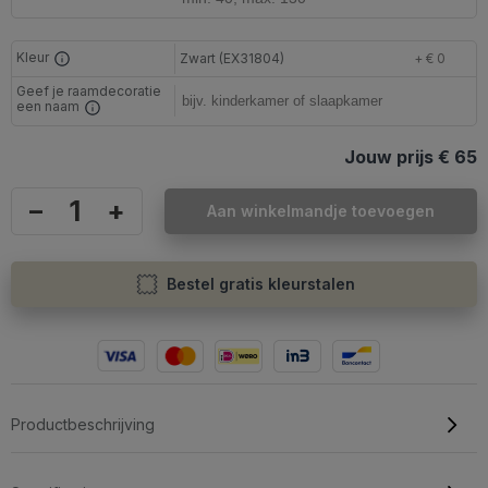
Kleur
Zwart (EX31804)
+ € 0
Geef je raamdecoratie
een naam
Jouw prijs
€ 65
–
+
Aan winkelmandje toevoegen
Bestel gratis kleurstalen
Productbeschrijving