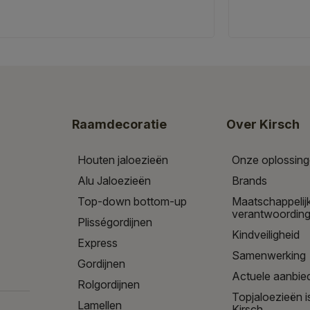
Raamdecoratie
Over Kirsch
Houten jaloezieën
Onze oplossin
Alu Jaloezieën
Brands
Top-down bottom-up
Maatschappelij
verantwoordin
Plisségordijnen
Kindveiligheid
Express
Samenwerking
Gordijnen
Actuele aanbie
Rolgordijnen
Topjaloezieën i
Lamellen
Kirsch