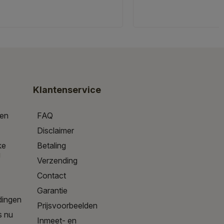
Klantenservice
gen
FAQ
Disclaimer
ke
Betaling
g
Verzending
Contact
Garantie
dingen
Prijsvoorbeelden
s nu
Inmeet- en