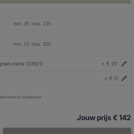
+ € 20
graat créme (33921)
+ € 0
Jouw prijs
€ 142