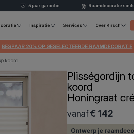
5 jaar garantie
Raamdecoratie sind
coratie
Inspiratie
Services
Over Kirsch
BESPAAR 20% OP GESELECTEERDE RAAMDECORATIE
up koord
Plisségordijn
koord
Honingraat cr
vanaf
€ 142
Ontwerp je raamdeco