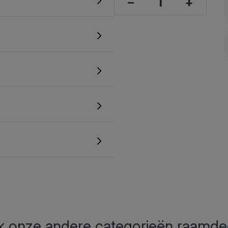
–
+
 onze andere categorieën raamde