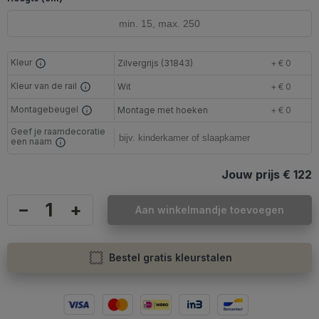
Kleur
Zilvergrijs (31843)
+ € 0
Kleur van de rail
Wit
+ € 0
Montagebeugel
Montage met hoeken
+ € 0
Geef je raamdecoratie
een naam
Jouw prijs
€ 122
–
+
Aan winkelmandje toevoegen
Bestel gratis kleurstalen