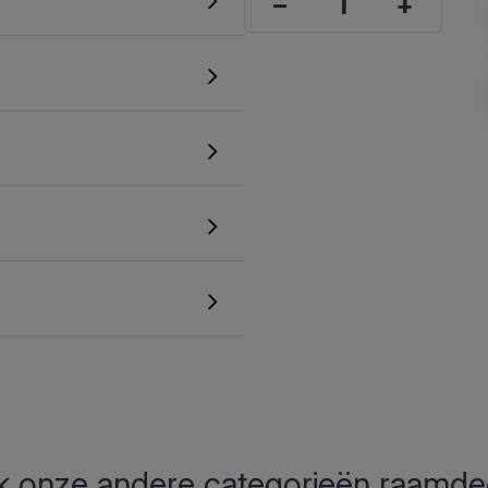
–
+
 onze andere categorieën raamde