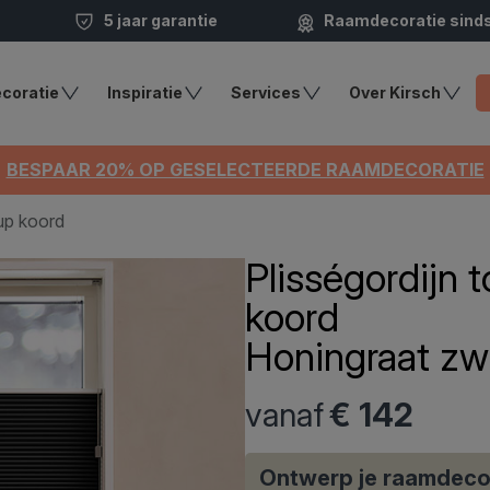
5 jaar garantie
Raamdecoratie sind
coratie
Inspiratie
Services
Over Kirsch
BESPAAR 20% OP GESELECTEERDE RAAMDECORATIE
up koord
Plisségordijn
koord
Honingraat zw
vanaf
€ 142
Ontwerp je raamdeco