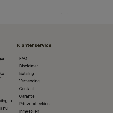
Klantenservice
gen
FAQ
Disclaimer
jke
Betaling
g
Verzending
Contact
Garantie
edingen
Prijsvoorbeelden
is nu
Inmeet- en