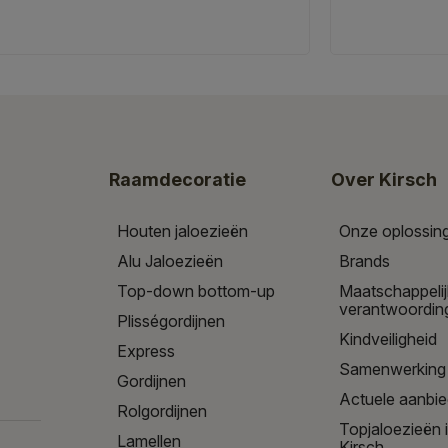
Raamdecoratie
Over Kirsch
Houten jaloezieën
Onze oplossin
Alu Jaloezieën
Brands
Top-down bottom-up
Maatschappeli
verantwoordin
Plisségordijnen
Kindveiligheid
Express
Samenwerking
Gordijnen
Actuele aanbi
Rolgordijnen
Topjaloezieën 
Lamellen
Kirsch