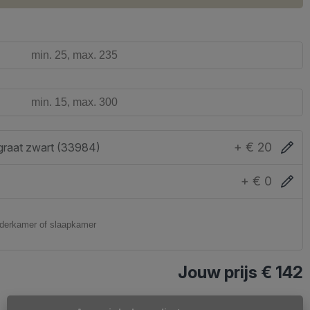
+ € 20
graat zwart (33984)
+ € 0
Jouw prijs
€ 142