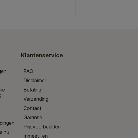
Klantenservice
gen
FAQ
Disclaimer
jke
Betaling
g
Verzending
Contact
Garantie
edingen
Prijsvoorbeelden
is nu
Inmeet- en