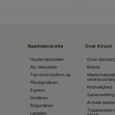
Raamdecoratie
Over Kirsch
Houten jaloezieën
Onze oplossin
Alu Jaloezieën
Brands
Top-down bottom-up
Maatschappeli
verantwoordin
Plisségordijnen
Kindveiligheid
Express
Samenwerking
Gordijnen
Actuele aanbi
Rolgordijnen
Topjaloezieën 
Lamellen
Kirsch