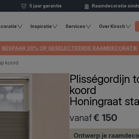
5 jaar garantie
Raamdecoratie sind
coratie
Inspiratie
Services
Over Kirsch
BESPAAR 20% OP GESELECTEERDE RAAMDECORATIE
up koord
Plisségordijn
koord
Honingraat sta
vanaf
€ 150
Ontwerp je raamdeco