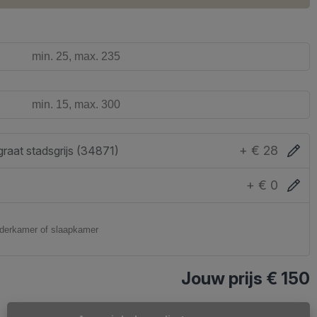
+ € 28
Honingraat stadsgrijs (34871)
+ € 0
Jouw prijs
€ 150