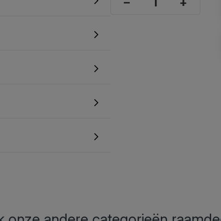
–
+
 onze andere categorieën raamde