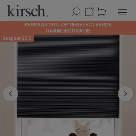
BESPAAR 20% OP GESELECTEERDE
RAAMDECORATIE
Bespaar 20%