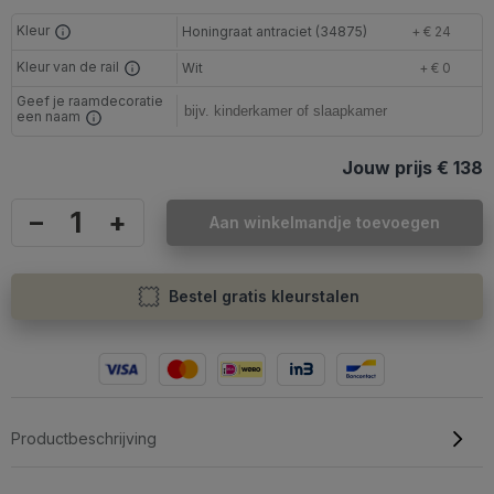
Kleur
Honingraat antraciet (34875)
+ € 24
Kleur van de rail
Wit
+ € 0
Geef je raamdecoratie
een naam
Jouw prijs
€ 138
–
+
Aan winkelmandje toevoegen
Bestel gratis kleurstalen
Productbeschrijving