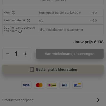
Kleur
Honingraat parelmoer (34901)
+ € 0
Kleur van de rail
Alu
+ € 0
Geef je raamdecoratie
een naam
Jouw prijs
€ 138
–
+
Aan winkelmandje toevoegen
Bestel gratis kleurstalen
Productbeschrijving