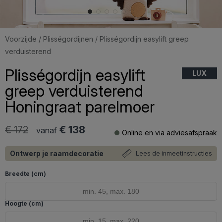
Voorzijde
/
Plisségordijnen
/ Plisségordijn easylift greep
verduisterend
Plisségordijn easylift
LUX
greep verduisterend
Honingraat parelmoer
€ 172
€ 138
vanaf
Online en via adviesafspraak
Ontwerp je raamdecoratie
Lees de inmeetinstructies
Breedte (cm)
Hoogte (cm)