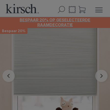
BESPAAR 20% OP GESELECTEERDE
RAAMDECORATIE
Bespaar 20%