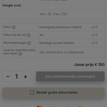
Hoogte (cm)
Kleur
Honingraat parelmoer (34901)
+ € 0
Kleur van de rail
Alu
+ € 0
Montagebeugel
Montage zonder hoeken
+ € 0
Geef je raamdecoratie
een naam
Jouw prijs
€ 150
–
+
Aan winkelmandje toevoegen
Bestel gratis kleurstalen