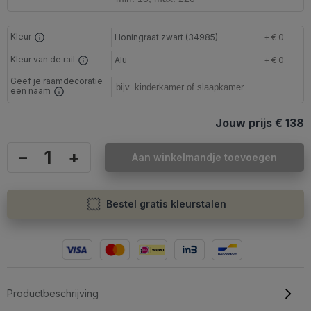
Kleur
Honingraat zwart (34985)
+ € 0
Kleur van de rail
Alu
+ € 0
Geef je raamdecoratie
een naam
Jouw prijs
€ 138
–
+
Aan winkelmandje toevoegen
Bestel gratis kleurstalen
Productbeschrijving