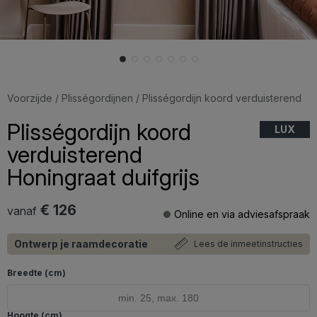
Voorzijde
/
Plisségordijnen
/ Plisségordijn koord verduisterend
Plisségordijn koord
LUX
verduisterend
Honingraat duifgrijs
€ 126
vanaf
Online en via adviesafspraak
Ontwerp je raamdecoratie
Lees de inmeetinstructies
Breedte (cm)
Hoogte (cm)