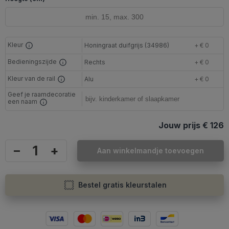
Kleur
Honingraat duifgrijs (34986)
+ € 0
Bedieningszijde
Rechts
+ € 0
Kleur van de rail
Alu
+ € 0
Geef je raamdecoratie
een naam
Jouw prijs
€ 126
–
+
Aan winkelmandje toevoegen
Bestel gratis kleurstalen