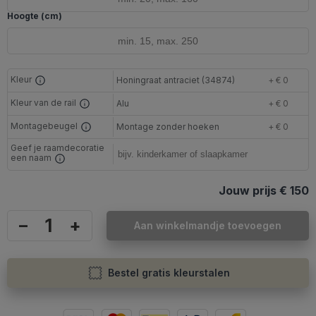
Hoogte (cm)
Kleur
Honingraat antraciet (34874)
+ € 0
Kleur van de rail
Alu
+ € 0
Montagebeugel
Montage zonder hoeken
+ € 0
Geef je raamdecoratie
een naam
Jouw prijs
€ 150
–
+
Aan winkelmandje toevoegen
Bestel gratis kleurstalen