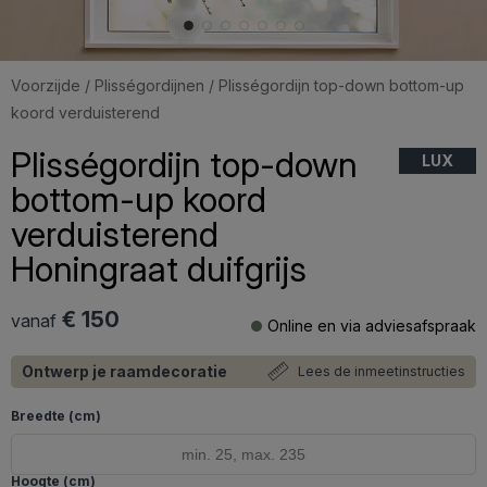
Voorzijde
/
Plisségordijnen
/ Plisségordijn top-down bottom-up
koord verduisterend
Plisségordijn top-down
LUX
bottom-up koord
verduisterend
Honingraat duifgrijs
€ 150
vanaf
Online en via adviesafspraak
Ontwerp je raamdecoratie
Lees de inmeetinstructies
Breedte (cm)
Hoogte (cm)