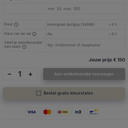
Kleur
Honingraat duifgrijs (34986)
+ € 0
Kleur van de rail
Alu
+ € 0
Geef je raamdecoratie
een naam
Jouw prijs
€ 150
–
+
Aan winkelmandje toevoegen
Bestel gratis kleurstalen