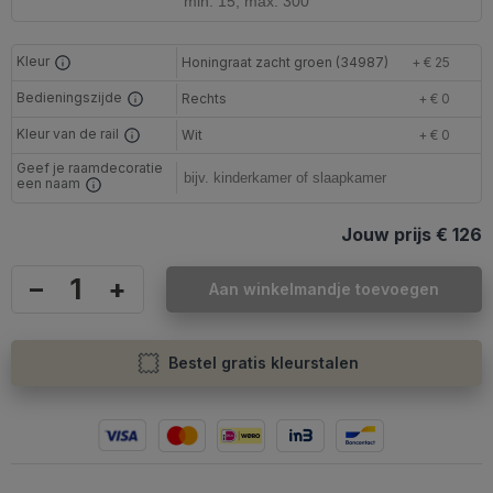
Kleur
Honingraat zacht groen (34987)
+ € 25
Bedieningszijde
Rechts
+ € 0
Kleur van de rail
Wit
+ € 0
Geef je raamdecoratie
een naam
Jouw prijs
€ 126
–
+
Aan winkelmandje toevoegen
Bestel gratis kleurstalen