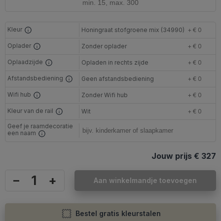
Kleur
Honingraat stofgroene mix (34990)
+ € 0
Oplader
Zonder oplader
+ € 0
Oplaadzijde
Opladen in rechts zijde
+ € 0
Afstandsbediening
Geen afstandsbediening
+ € 0
Wifi hub
Zonder Wifi hub
+ € 0
Kleur van de rail
Wit
+ € 0
Geef je raamdecoratie
een naam
Jouw prijs
€ 327
–
+
Aan winkelmandje toevoegen
Bestel gratis kleurstalen