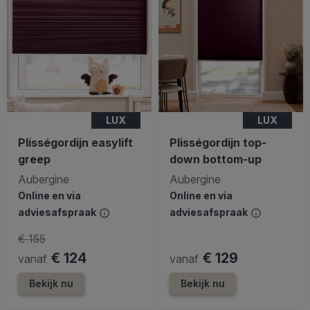
LUX
LUX
Plisségordijn easylift
Plisségordijn top-
greep
down bottom-up
Aubergine
Aubergine
Online en via
Online en via
adviesafspraak
adviesafspraak
€ 155
€ 124
€ 129
vanaf
vanaf
Bekijk nu
Bekijk nu