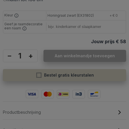
Kleur
Honingraat zwart (EX31802)
+ € 0
Geef je raamdecoratie
een naam
Jouw prijs
€ 58
–
+
Aan winkelmandje toevoegen
Bestel gratis kleurstalen
Productbeschrijving