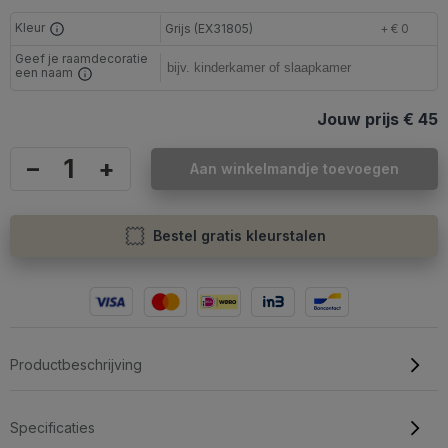
Kleur
Grijs (EX31805)
+ € 0
Geef je raamdecoratie
een naam
Jouw prijs
€ 45
–
+
Aan winkelmandje toevoegen
Bestel gratis kleurstalen
Productbeschrijving
Specificaties