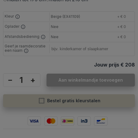
Kleur
Beige (EX41109)
+ € 0
Oplader
Nee
+ € 0
Afstandsbediening
Nee
+ € 0
Geef je raamdecoratie
een naam
Jouw prijs
€ 208
–
+
Aan winkelmandje toevoegen
Bestel gratis kleurstalen