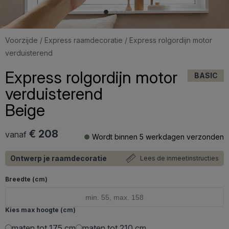
Voorzijde
/
Express raamdecoratie
/ Express rolgordijn motor
verduisterend
Express rolgordijn motor
BASIC
verduisterend
Beige
€ 208
vanaf
Wordt binnen 5 werkdagen verzonden
Ontwerp je raamdecoratie
Lees de inmeetinstructies
Breedte (cm)
Kies max hoogte (cm)
maten tot 175 cm
maten tot 210 cm