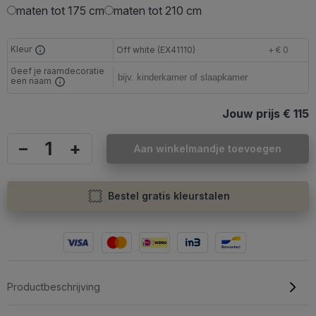
maten tot 175 cm
maten tot 210 cm
Kleur
Off white (EX41110)
+ € 0
Geef je raamdecoratie
een naam
Jouw prijs
€ 115
–
+
Aan winkelmandje toevoegen
Bestel gratis kleurstalen
Productbeschrijving