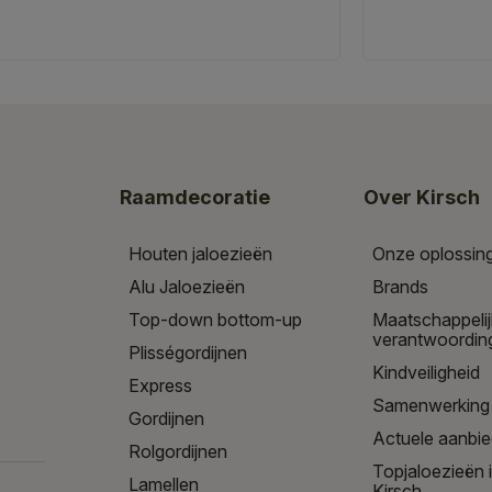
Raamdecoratie
Over Kirsch
Houten jaloezieën
Onze oplossin
Alu Jaloezieën
Brands
Top-down bottom-up
Maatschappeli
verantwoordin
Plisségordijnen
Kindveiligheid
Express
Samenwerking
Gordijnen
Actuele aanbi
Rolgordijnen
Topjaloezieën 
Lamellen
Kirsch