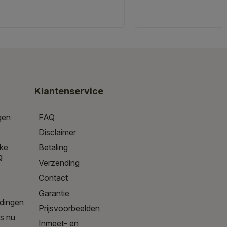
Klantenservice
gen
FAQ
Disclaimer
jke
Betaling
g
Verzending
Contact
Garantie
edingen
Prijsvoorbeelden
is nu
Inmeet- en