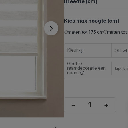
Breedte (cm)
Kies max hoogte (cm)
maten tot 175 cm
maten tot
Kleur
Off wh
Geef je
raamdecoratie een
naam
–
+