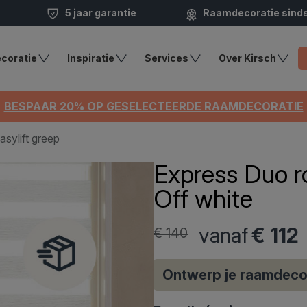
5 jaar garantie
Raamdecoratie sind
coratie
Inspiratie
Services
Over Kirsch
BESPAAR 20% OP GESELECTEERDE RAAMDECORATIE
asylift greep
Express Duo ro
Off white
vanaf
€ 112
€ 140
Ontwerp je raamdeco