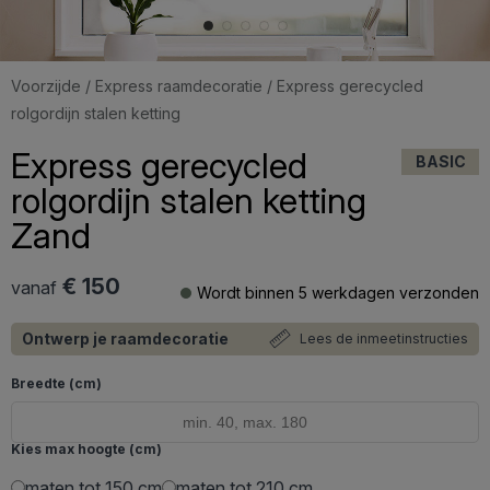
Voorzijde
/
Express raamdecoratie
/ Express gerecycled
rolgordijn stalen ketting
Express gerecycled
BASIC
rolgordijn stalen ketting
Zand
€ 150
vanaf
Wordt binnen 5 werkdagen verzonden
Ontwerp je raamdecoratie
Lees de inmeetinstructies
Breedte (cm)
Kies max hoogte (cm)
maten tot 150 cm
maten tot 210 cm