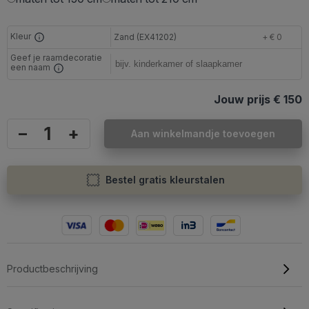
Kleur
Zand (EX41202)
+ € 0
Geef je raamdecoratie
een naam
Jouw prijs
€ 150
–
+
Aan winkelmandje toevoegen
Bestel gratis kleurstalen
Productbeschrijving