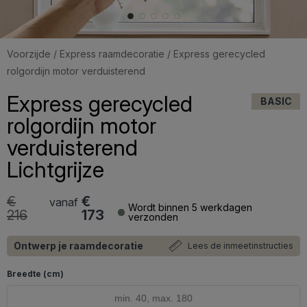
Voorzijde
/
Express raamdecoratie
/ Express gerecycled
rolgordijn motor verduisterend
Express gerecycled
BASIC
rolgordijn motor
verduisterend
Lichtgrijze
€
€
vanaf
Wordt binnen 5 werkdagen
216
173
verzonden
Ontwerp je raamdecoratie
Lees de inmeetinstructies
Breedte (cm)