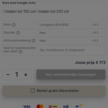
Kies max hoogte (cm)
maten tot 150 cm
maten tot 210 cm
Kleur
Lichtgrijze (EX41815)
+ € 0
Oplader
Nee
+ € 0
Afstandsbediening
Nee
+ € 0
Geef je raamdecoratie
een naam
Jouw prijs
€ 173
–
+
Aan winkelmandje toevoegen
Bestel gratis kleurstalen