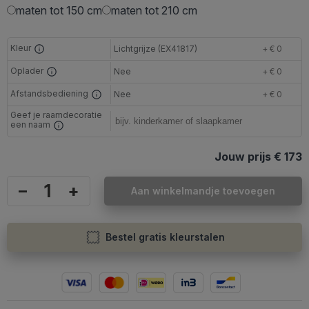
maten tot 150 cm
maten tot 210 cm
Kleur
Lichtgrijze (EX41817)
+ € 0
Oplader
Nee
+ € 0
Afstandsbediening
Nee
+ € 0
Geef je raamdecoratie
een naam
Jouw prijs
€ 173
–
+
Aan winkelmandje toevoegen
Bestel gratis kleurstalen