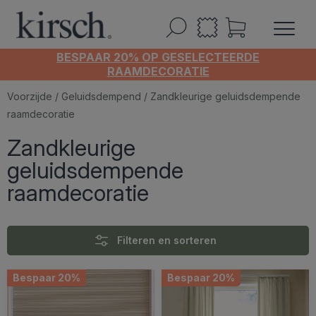
BESPAAR 20% OP GESELECTEERDE
RAAMDECORATIE
Voorzijde
/
Geluidsdempend
/ Zandkleurige geluidsdempende
raamdecoratie
Zandkleurige
geluidsdempende
raamdecoratie
Filteren en sorteren
Bespaar 20%
Bespaar 20%