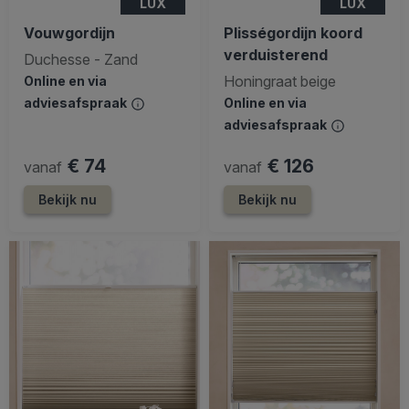
LUX
LUX
Vouwgordijn
Plisségordijn koord
verduisterend
Duchesse - Zand
Honingraat beige
Online en via
adviesafspraak
Online en via
adviesafspraak
€ 74
€ 126
vanaf
vanaf
Bekijk nu
Bekijk nu