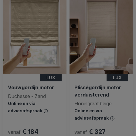
LUX
LUX
Vouwgordijn motor
Plisségordijn motor
verduisterend
Duchesse - Zand
Honingraat beige
Online en via
adviesafspraak
Online en via
adviesafspraak
€ 184
€ 327
vanaf
vanaf