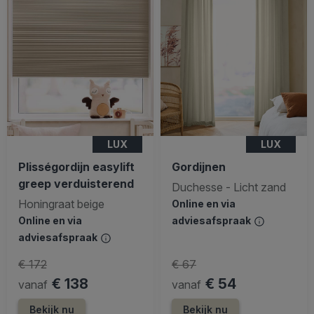
LUX
LUX
Plisségordijn easylift
Gordijnen
greep verduisterend
Duchesse - Licht zand
Honingraat beige
Online en via
Online en via
adviesafspraak
adviesafspraak
€ 172
€ 67
€ 138
€ 54
vanaf
vanaf
Bekijk nu
Bekijk nu