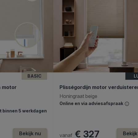
BASIC
L
n motor
Plisségordijn motor verduister
Honingraat beige
Online en via adviesafspraak
dt binnen 5 werkdagen
€ 327
Bekijk nu
Bekijk
vanaf