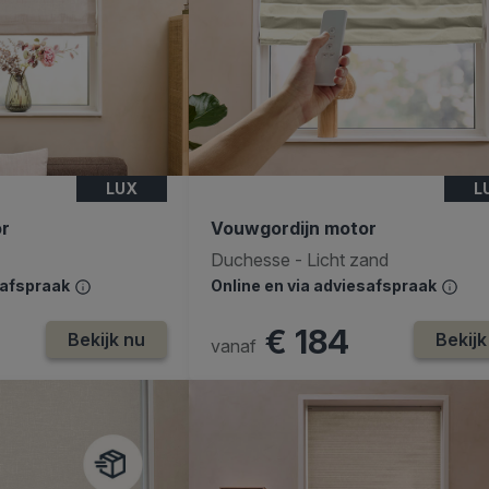
LUX
L
or
Vouwgordijn motor
Duchesse - Licht zand
safspraak
Online en via adviesafspraak
€ 184
Bekijk nu
Bekijk
vanaf