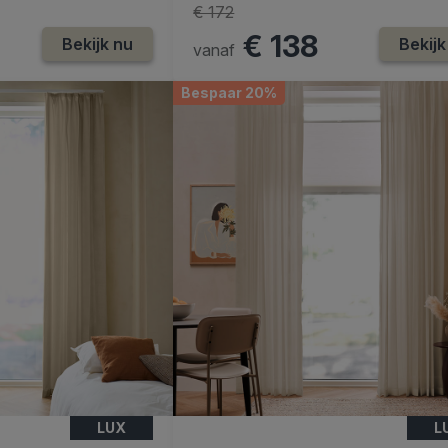
€ 172
€ 138
Bekijk nu
Bekijk
vanaf
Bespaar 20%
LUX
L