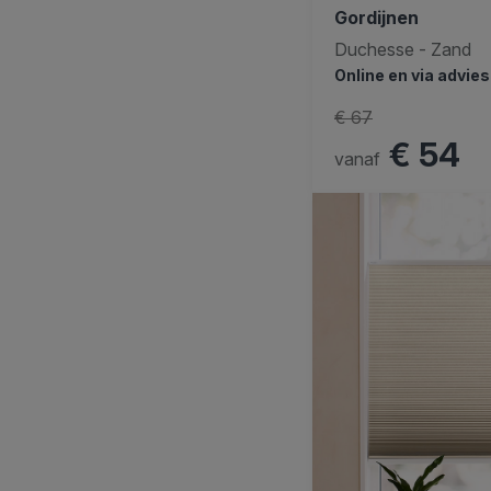
Gordijnen
Duchesse - Zand
Online en via advie
€ 67
€ 54
vanaf