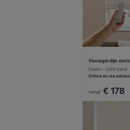
Vouwgordijn mot
Dawn - Licht zand
Online en via advie
€ 178
vanaf