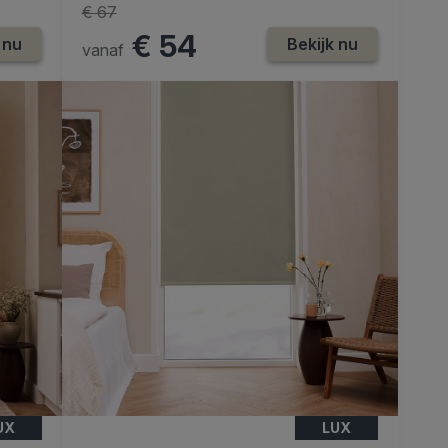
€ 67
€ 54
 nu
Bekijk nu
vanaf
UX
LUX