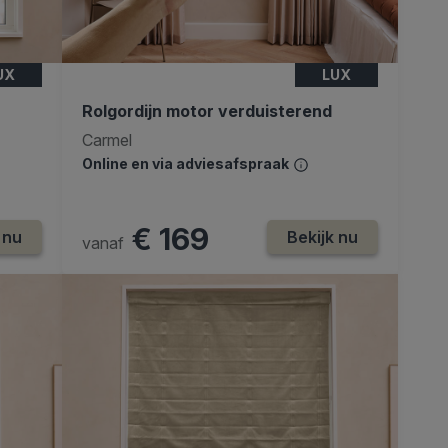
UX
LUX
Rolgordijn motor verduisterend
Carmel
Online en via adviesafspraak
€ 169
 nu
Bekijk nu
vanaf