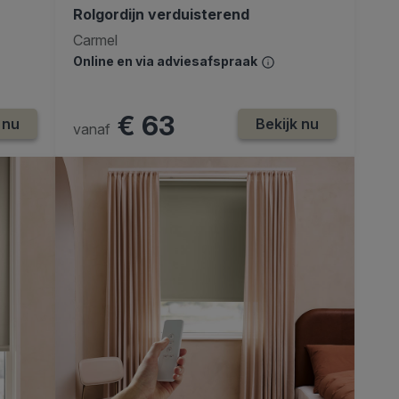
Rolgordijn verduisterend
Carmel
Online en via adviesafspraak
€ 63
 nu
Bekijk nu
vanaf