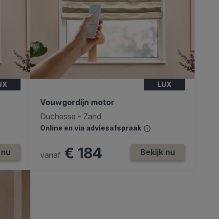
UX
LUX
Vouwgordijn motor
Duchesse - Zand
Online en via adviesafspraak
€ 184
 nu
Bekijk nu
vanaf