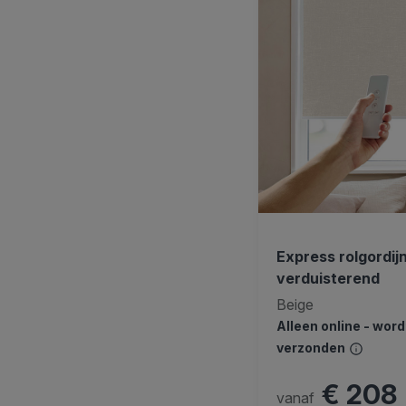
Express rolgordij
verduisterend
Beige
Alleen online - wor
verzonden
€ 208
vanaf