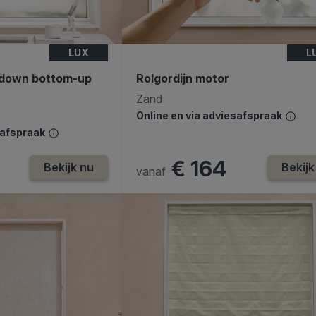
LUX
L
p-down bottom-up
Rolgordijn motor
Zand
Online en via adviesafspraak
safspraak
€ 164
Bekijk nu
Bekijk
vanaf