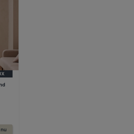
UX
end
 nu