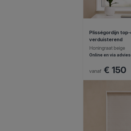
Plisségordijn to
verduisterend
Honingraat beige
Online en via advie
€ 150
vanaf