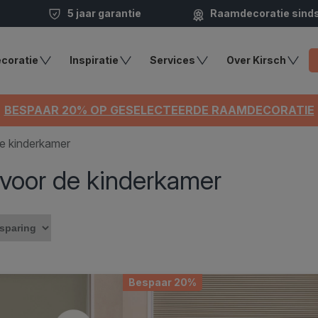
5 jaar garantie
Raamdecoratie sind
coratie
Inspiratie
Services
Over Kirsch
BESPAAR 20% OP GESELECTEERDE RAAMDECORATIE
de kinderkamer
 voor de kinderkamer
Bespaar 20%