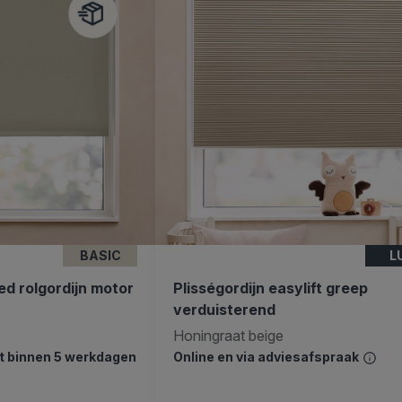
BASIC
L
d rolgordijn motor
Plisségordijn easylift greep
verduisterend
Honingraat beige
dt binnen 5 werkdagen
Online en via adviesafspraak