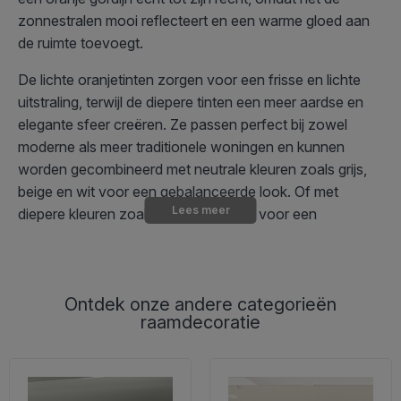
zonnestralen mooi reflecteert en een warme gloed aan
de ruimte toevoegt.
De lichte oranjetinten zorgen voor een frisse en lichte
uitstraling, terwijl de diepere tinten een meer aardse en
elegante sfeer creëren. Ze passen perfect bij zowel
moderne als meer traditionele woningen en kunnen
worden gecombineerd met neutrale kleuren zoals grijs,
beige en wit voor een gebalanceerde look. Of met
Lees meer
diepere kleuren zoals blauw of groen voor een
spannend contrast.
Wat symboliseert de oranje kleur?
Ontdek onze andere categorieën
raamdecoratie
Oranje is een kleur die wordt geassocieerd met warmte,
vreugde en creativiteit. Ze creëert een positieve en
energieke sfeer die optimisme bevordert. In het interieur
wordt oranje vaak gebruikt om de ruimte energie en