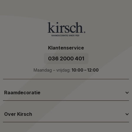
omgeving creëert – perfect voor de slaapkamer of
thuisbioscoop.
Daarnaast kunnen meerdere van onze oranje modellen
raamdecoratie worden geleverd als
elektrisch
raamdecoratie
, zodat je ze eenvoudig kunt bedienen via
afstandsbediening of app. Deze functie biedt extra
Klantenservice
comfort en maakt het eenvoudig om de lichtinval in huis
036 2000 401
te regelen.
Maandag – vrijdag:
10:00 – 12:00
Waar in je huis past gekleurde
raamdecoratie?
Raamdecoratie
Oranje raamdecoratie past perfect in een groot aantal
ruimtes in huis - vooral daar waar je een warme en
levendige sfeer wilt creëren.
Over Kirsch
Woonkamer:
Hier voegt oranje raamdecoratie een