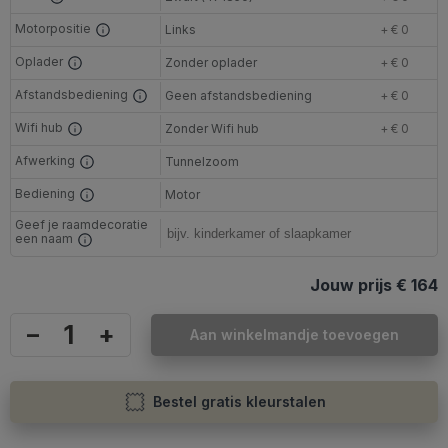
Motorpositie
Links
+ € 0
Oplader
Zonder oplader
+ € 0
Afstandsbediening
Geen afstandsbediening
+ € 0
Wifi hub
Zonder Wifi hub
+ € 0
Afwerking
Tunnelzoom
Bediening
Motor
Geef je raamdecoratie
een naam
Jouw prijs
€ 164
–
+
Aan winkelmandje toevoegen
Bestel gratis kleurstalen