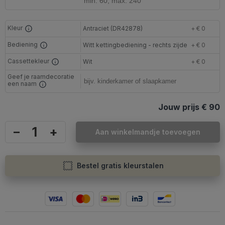
Kleur
Antraciet (DR42878)
+ € 0
Bediening
Witt kettingbediening - rechts zijde
+ € 0
Cassettekleur
Wit
+ € 0
Geef je raamdecoratie
een naam
Jouw prijs
€ 90
–
+
Aan winkelmandje toevoegen
Bestel gratis kleurstalen