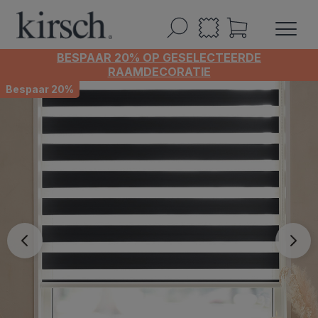
BESPAAR 20% OP GESELECTEERDE
RAAMDECORATIE
Bespaar 20%