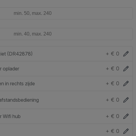
+ € 0
ciet (DR42878)
+ € 0
r oplader
+ € 0
n in rechts zijde
+ € 0
afstandsbediening
+ € 0
 Wifi hub
+ € 0