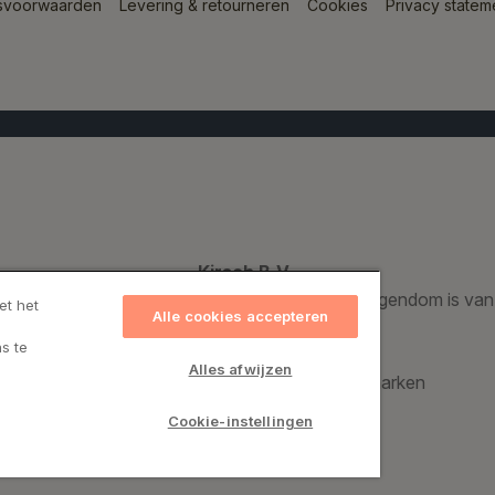
svoorwaarden
Levering & retourneren
Cookies
Privacy statem
Kirsch B.V.
Een geregistreerd handelsmerk dat voor 100% eigendom is van
et het
Alle cookies accepteren
s te
Kirsch Group A/S
Alles afwijzen
Bronzevej 8, 8940 Randers SV, Denemarken
CVR: 69974015
Cookie-instellingen