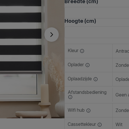
Breedte (cm)
Hoogte (cm)
Kleur
Antra
Oplader
Zonde
Oplaadzijde
Oplade
Afstandsbediening
Geen 
Wifi hub
Zonder
Cassettekleur
Wit