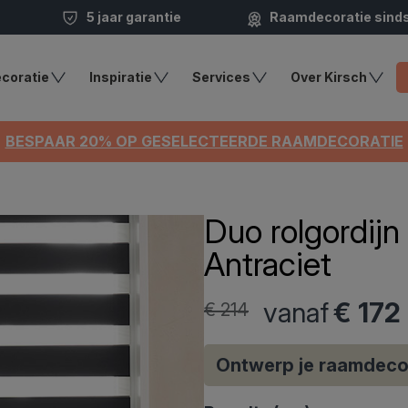
5 jaar garantie
Raamdecoratie sind
coratie
Inspiratie
Services
Over Kirsch
BESPAAR 20% OP GESELECTEERDE RAAMDECORATIE
Duo rolgordijn
Antraciet
vanaf
€ 172
€ 214
Ontwerp je raamdeco