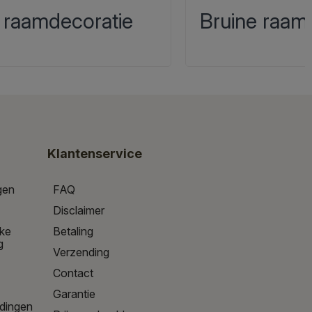
 raamdecoratie
Bruine raam
Klantenservice
gen
FAQ
Disclaimer
jke
Betaling
g
Verzending
Contact
Garantie
edingen