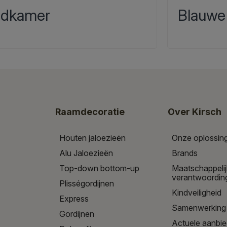
dkamer
Blauwe
Raamdecoratie
Over Kirsch
Houten jaloezieën
Onze oplossin
Alu Jaloezieën
Brands
Top-down bottom-up
Maatschappeli
verantwoordin
Plisségordijnen
Kindveiligheid
Express
Samenwerking
Gordijnen
Actuele aanbi