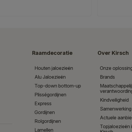
Raamdecoratie
Over Kirsch
Houten jaloezieën
Onze oplossin
Alu Jaloezieën
Brands
Top-down bottom-up
Maatschappeli
verantwoordin
Plisségordijnen
Kindveiligheid
Express
Samenwerking
Gordijnen
Actuele aanbi
Rolgordijnen
Topjaloezieën 
Lamellen
Kirsch