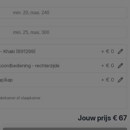
+ € 0
- Khaki (891299)
+ € 0
koordbediening - rechterzijde
+ € 0
ap/kap
Jouw prijs
€ 67