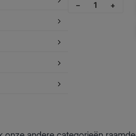
–
+
 onze andere categorieën raamde