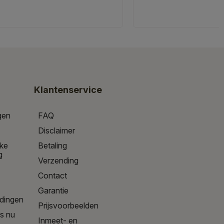
Klantenservice
gen
FAQ
Disclaimer
jke
Betaling
g
Verzending
Contact
Garantie
edingen
Prijsvoorbeelden
is nu
Inmeet- en