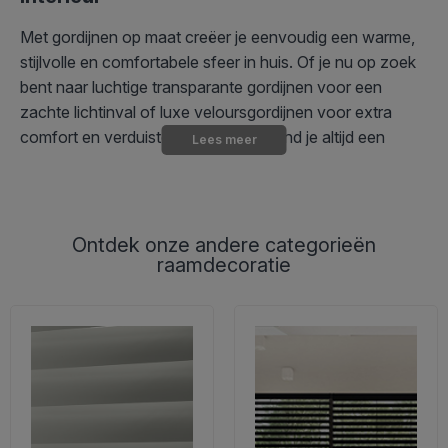
Met gordijnen op maat creëer je eenvoudig een warme,
stijlvolle en comfortabele sfeer in huis. Of je nu op zoek
bent naar luchtige transparante gordijnen voor een
zachte lichtinval of luxe veloursgordijnen voor extra
comfort en verduistering, bij Kirsch vind je altijd een
Lees meer
oplossing die perfect past bij jouw interieur.
Onze
lange gordijnen
worden bijvoorbeeld volledig op
maat gemaakt, zodat ze naadloos aansluiten op jouw
Ontdek onze andere categorieën
ramen, schuifpuien of terrasdeuren. Bovendien zijn alle
raamdecoratie
stoffen verkrijgbaar in diverse kleuren, waardoor je jouw
raamdecoratie volledig kunt afstemmen op jouw
woonstijl.
Welke stof past bij jouw wensen?
Transparante gordijnen