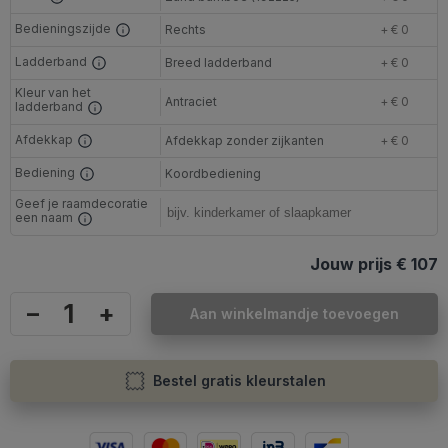
Bedieningszijde
Rechts
+ € 0
Ladderband
Breed ladderband
+ € 0
Kleur van het
Antraciet
+ € 0
ladderband
Afdekkap
Afdekkap zonder zijkanten
+ € 0
Bediening
Koordbediening
Geef je raamdecoratie
een naam
Jouw prijs
€ 107
–
+
Aan winkelmandje toevoegen
Bestel gratis kleurstalen