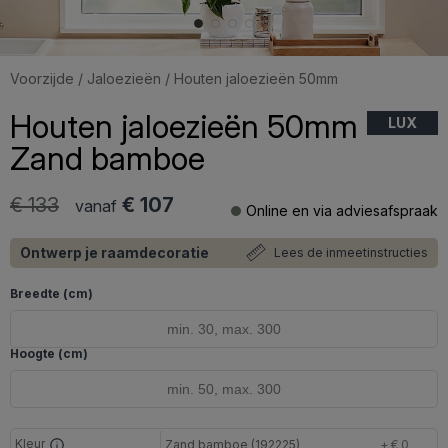
Voorzijde
/
Jaloezieën
/ Houten jaloezieën 50mm
Houten jaloezieën 50mm
LUX
Zand bamboe
€ 133
€ 107
vanaf
Online en via adviesafspraak
Ontwerp je raamdecoratie
Lees de inmeetinstructies
Breedte (cm)
Hoogte (cm)
Kleur
Zand bamboe (192225)
+ € 0