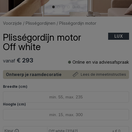
Voorzijde
/
Plisségordijnen
/ Plisségordijn motor
Plisségordijn motor
LUX
Off white
€ 293
vanaf
Online en via adviesafspraak
Ontwerp je raamdecoratie
Lees de inmeetinstructies
Breedte (cm)
Hoogte (cm)
Kleur
Off white (31142)
+ € 0