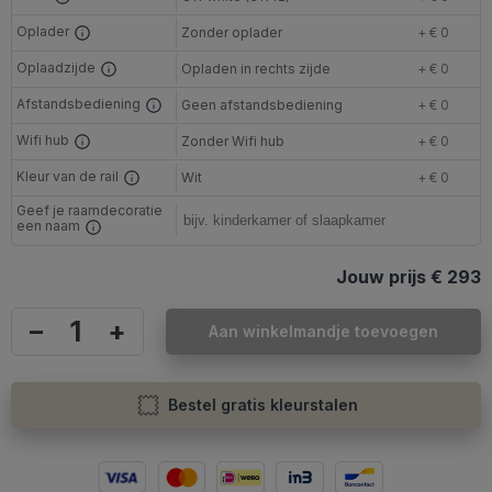
Oplader
Zonder oplader
+ € 0
Oplaadzijde
Opladen in rechts zijde
+ € 0
Afstandsbediening
Geen afstandsbediening
+ € 0
Wifi hub
Zonder Wifi hub
+ € 0
Kleur van de rail
Wit
+ € 0
Geef je raamdecoratie
een naam
Jouw prijs
€ 293
–
+
Aan winkelmandje toevoegen
Bestel gratis kleurstalen