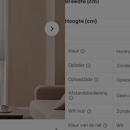
Breedte (cm)
Hoogte (cm)
Kleur
Oplader
Zonde
Oplaadzijde
Oplade
Afstandsbediening
Geen 
Wifi hub
Zonder
Kleur van de rail
Wit