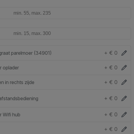
+ € 0
Honingraat parelmoer (34901)
+ € 0
r oplader
+ € 0
n in rechts zijde
+ € 0
afstandsbediening
+ € 0
 Wifi hub
+ € 0