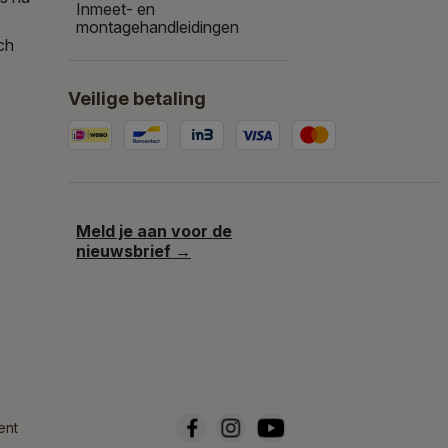
Inmeet- en
montagehandleidingen
ch
Veilige betaling
Meld je aan voor de
nieuwsbrief →
ent