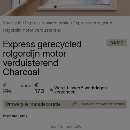
Voorzijde
/
Express raamdecoratie
/ Express gerecycled
rolgordijn motor verduisterend
Express gerecycled
BASIC
rolgordijn motor
verduisterend
Charcoal
€
€
vanaf
Wordt binnen 5 werkdagen
216
173
verzonden
Ontwerp je raamdecoratie
Lees de inmeetinstructies
Breedte (cm)