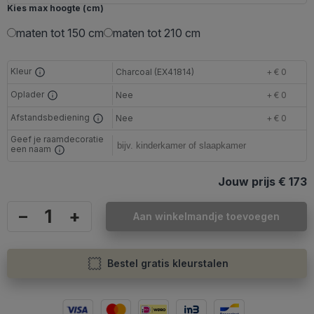
Kies max hoogte (cm)
maten tot 150 cm
maten tot 210 cm
Kleur
Charcoal (EX41814)
+ € 0
Oplader
Nee
+ € 0
Afstandsbediening
Nee
+ € 0
Geef je raamdecoratie
een naam
Jouw prijs
€ 173
–
+
Aan winkelmandje toevoegen
Bestel gratis kleurstalen