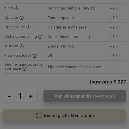
Kleur
Honingraat duifgrijs (34986)
+ € 0
Oplader
Zonder oplader
+ € 0
Oplaadzijde
Opladen in rechts zijde
+ € 0
Afstandsbediening
Geen afstandsbediening
+ € 0
Wifi hub
Zonder Wifi hub
+ € 0
Kleur van de rail
Wit
+ € 0
Geef je raamdecoratie
een naam
Jouw prijs
€ 327
–
+
Aan winkelmandje toevoegen
Bestel gratis kleurstalen